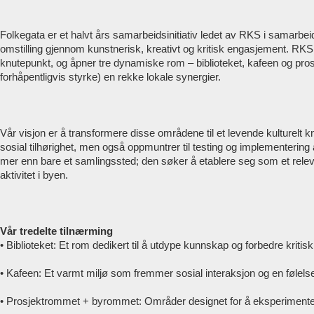
Folkegata er et halvt års samarbeidsinitiativ ledet av RKS i samarbei
omstilling gjennom kunstnerisk, kreativt og kritisk engasjement. RKS
knutepunkt, og åpner tre dynamiske rom – biblioteket, kafeen og pro
forhåpentligvis styrke) en rekke lokale synergier.
Vår visjon er å transformere disse områdene til et levende kulturelt 
sosial tilhørighet, men også oppmuntrer til testing og implementerin
mer enn bare et samlingssted; den søker å etablere seg som et relevan
aktivitet i byen.
Vår tredelte tilnærming
• Biblioteket: Et rom dedikert til å utdype kunnskap og forbedre kritisk
• Kafeen: Et varmt miljø som fremmer sosial interaksjon og en følelse
• Prosjektrommet + byrommet: Områder designet for å eksperimentere 