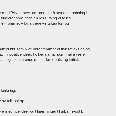
d med Byverksted, designet for å styrke et nabolag i
 fungerer som både en ressurs og et felles
sjektrommet – for å være vertskap for (og
knutepunkt som ikke bare fremmer kritisk refleksjon og
g av innovative ideer. Folkegata har som mål å være
t og inkluderende senter for kreativ og kritisk
 tenkning.
 av fellesskap.
med nye ideer og tilnærminger til urban livsstil.